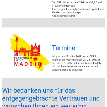
Den CUP gibt es mit den K-Faktoren 57, 80 und
115, sowie mit in den
Auslösegeschwindigkeiten Schnell, Spezial und
Standard und den gängigen
Auslösetemperaturen.
Termine
Wir sind am 27. März 2019 bei der EFSN
Konferenz in Madrid und am 25. Juli 2019 auf
der Fire-Expo in Warschau als Aussteller dabei
und möchten Sie herzlich einladen, uns auf
unserem Stand zu besuchen.
Wir bedanken uns für das
entgegengebrachte Vertrauen und
wünschen Ihnen ein weiterhin