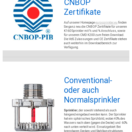
CNBOP
Zertifikate
Auf unserer Homepage
eurosprinkler.eu
finden
Sie ganz neu die CNBOP Zertifikate für unseren
K160 Sprinkler mit ½ und ¾ Anschluss, sowie
für unseren CMD K200 zum freien Download.
Die VdS Zulassungen und CE Zertifikate stehen
auch weiterhin im Downloadbereich zur
Verfügung.
Conventional-
oder auch
Normalsprinkler
Sprinkler
, der sowohl stehend als auch
hängend eingebaut werden kann. Der Sprinkler
hat ein sphärisches Sprühbild, wobei 40% des
Wassers nach oben (gegen die Decke) und 60%
nach unten verteilt wird. Einsatzgebiet: Bei
brennbaren Decken und Stahlkonstruktionen.