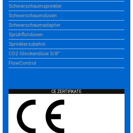
Schwerschaumsprinkler
Schwerschaumdüsen
Schwerschaumadapter
Sprühflutdüsen
Sprinklerzubehör
CO2 Glockendüse 3/8"
FlowControl
CE ZERTIFIKATE