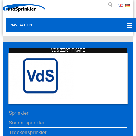
NAVIGATION
VDS ZERTIFIKATE
Sprinkler
Sondersprinkler
Trockensprinkler