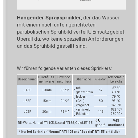
Hängender Spraysprinkler
, der das Wasser
mit einem nach unten gerichteten
parabolischen Sprühbild verteilt. Einsatzgebiet:
Überall da, wo keine speziellen Anforderungen
an das Sprühbild gestellt sind.
Wir führen folgende Varianten dieses Sprinklers:
Durchfluss-
Gewinde-
Temperatur-
Bezeichnung
Oberfläche
K-Faktor
nennwerte
anschluss
bereiche
roh
57 °C
JASP
10 mm
R 3/8"
57
glanzchrom
68 °C
lackiert
79 °C
JBSP
15mm
R 1/2"
(RAL)
80
93 °C
vergoldet
141 °C
vernickelt
182 °C*
JCSP
20mm
R 3/4"
115
Edelstahl
260 °C*
VdS
RTI-Werte: Normal RTI 105, Special RTI 55, Quick RTI 35
anerkannt
geprüft
* Nur bei Sprinkler "Normal" RTI 105 und "Spezial" RTI 55 erhältlich