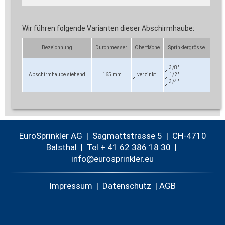
Wir führen folgende Varianten dieser Abschirmhaube:
Bezeichnung
Durchmesser
Oberfläche
Sprinklergrösse
3/8"
Abschirmhaube stehend
165 mm
verzinkt
1/2"
3/4"
EuroSprinkler AG | Sagmattstrasse 5 | CH-4710
Balsthal |
Tel + 41 62 386 18 30
|
nf
r
spr
nkl
r
Impressum
|
Datenschutz
|
AGB