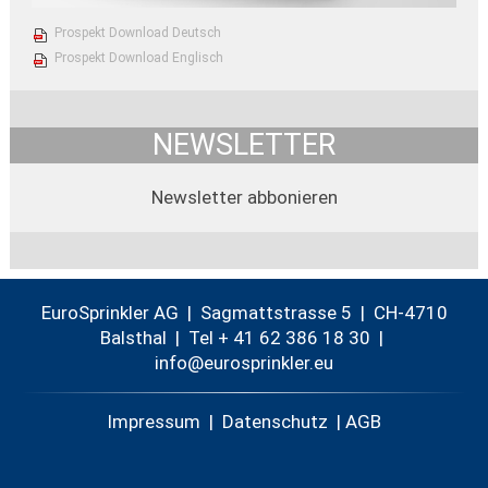
Prospekt Download Deutsch
Prospekt Download Englisch
NEWSLETTER
Newsletter abbonieren
EuroSprinkler AG | Sagmattstrasse 5 | CH-4710
Balsthal |
Tel + 41 62 386 18 30
|
nf
r
spr
nkl
r
Impressum
|
Datenschutz
|
AGB