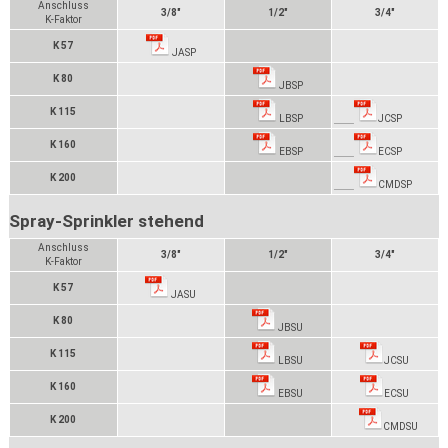
Anschluss
3/8"
1/2"
3/4"
K-Faktor
K 57
JASP
K 80
JBSP
K 115
LBSP
JCSP
K 160
EBSP
ECSP
K 200
CMDSP
Spray-Sprinkler stehend
Anschluss
3/8"
1/2"
3/4"
K-Faktor
K 57
JASU
K 80
JBSU
K 115
LBSU
JCSU
K 160
EBSU
ECSU
K 200
CMDSU