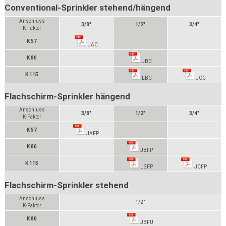
Conventional-Sprinkler stehend/hängend
Anschluss
3/8"
1/2"
3/4"
K-Faktor
K 57
JAC
K 80
JBC
K 115
LBC
JCC
Flachschirm-Sprinkler hängend
Anschluss
3/8"
1/2"
3/4"
K-Faktor
K 57
JAFP
K 80
JBFP
K 115
LBFP
JCFP
Flachschirm-Sprinkler stehend
Anschluss
1/2"
K-Faktor
K 80
JBFU